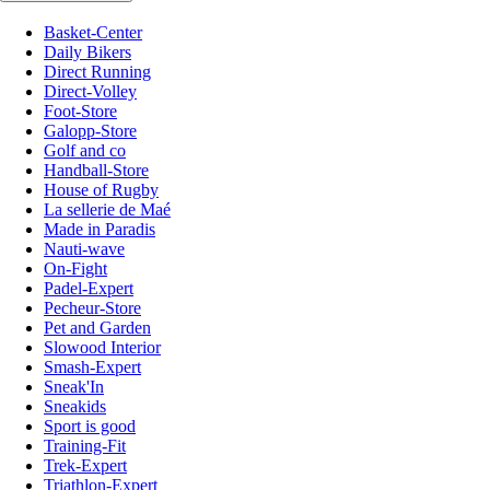
Basket-Center
Daily Bikers
Direct Running
Direct-Volley
Foot-Store
Galopp-Store
Golf and co
Handball-Store
House of Rugby
La sellerie de Maé
Made in Paradis
Nauti-wave
On-Fight
Padel-Expert
Pecheur-Store
Pet and Garden
Slowood Interior
Smash-Expert
Sneak'In
Sneakids
Sport is good
Training-Fit
Trek-Expert
Triathlon-Expert