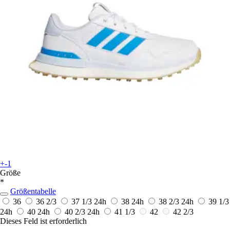
+-1
Größe
*
Größentabelle
36
36 2/3
37 1/3
24h
38
24h
38 2/3
24h
39 1/3
24h
40
24h
40 2/3
24h
41 1/3
42
42 2/3
Dieses Feld ist erforderlich