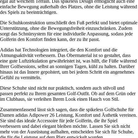
egal auf welchem Terrain. Das spikeless Design ermöglicht auch eine
einfache Bewegung außerhalb des Platzes, ohne die Leistung während
des Spiels zu beeinträchtigen.
Die Schuhkonstruktion umschließt den Fuß perfekt und bietet optimale
Unterstützung, ohne die Bewegungsfreiheit einzuschränken. Zudem
sorgt das Schnürsystem für eine individuelle Anpassung, sodass jede
Golferin den Komfort finden kann, der zu ihr passt.
Adidas hat Technologien integriert, die den Komfort und die
Atmungsaktivität verbessern. Das Obermaterial ist so gestaltet, dass
eine gute Luftzirkulation gewährleistet ist, was hilft, die Füße während
Ihrer Golfsessions, selbst an sonnigen Tagen, kühl zu halten. Darüber
hinaus ist das Innere gepolstert, um bei jedem Schritt ein angenehmes
Gefühl zu vermitteln.
Diese Schuhe sind nicht nur praktisch, sondern auch stilvoll und
passen perfekt zu Ihrem gesamten Golf-Outfit. Ob auf dem Grün oder
im Clubhaus, sie verleihen Ihrem Look einen Hauch von Stil.
Zusammenfassend lässt sich sagen, dass die spikeless Golfschuhe für
Damen adidas Adipower 26 Leistung, Komfort und Ästhetik vereinen.
Sie sind das ideale Accessoire für jede Golferin, die ihr Spiel
verbessern und dabei elegant bleiben möchte. Lassen Sie sich nicht
mehr von der Ausrüstung aufhalten, entscheiden Sie sich für Schuhe,
die für die Leistung auf dem Platz entwickelt wurden.