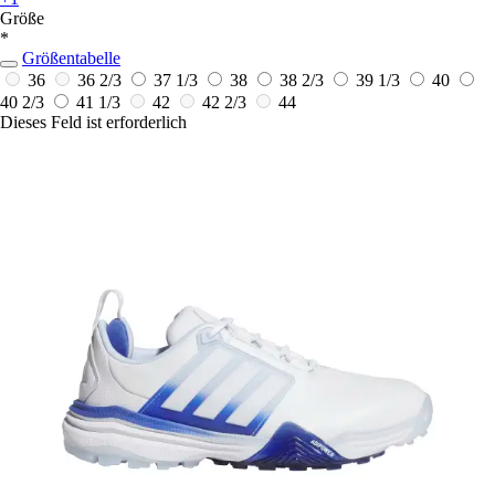
Größe
*
Größentabelle
36
36 2/3
37 1/3
38
38 2/3
39 1/3
40
40 2/3
41 1/3
42
42 2/3
44
Dieses Feld ist erforderlich