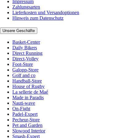
Impressum
Zahlungsarten
Lieferkosten und Versandoptionen
Hinweis zum Datenschutz
Unsere Geschäfte
Basket-Center
Daily Bikers
Direct Running
Direct-Volley
Foot-Store
Galopp-Store
Golf and co
Handball-Store
House of Rugby
La sellerie de Maé
Made in Paradis
Nauti-wave
On-Fight
Padel-Expert
Pecheur-Store
Pet and Garden
Slowood Interior
Smash-Expert