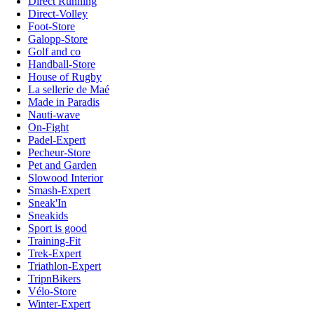
Direct Running
Direct-Volley
Foot-Store
Galopp-Store
Golf and co
Handball-Store
House of Rugby
La sellerie de Maé
Made in Paradis
Nauti-wave
On-Fight
Padel-Expert
Pecheur-Store
Pet and Garden
Slowood Interior
Smash-Expert
Sneak'In
Sneakids
Sport is good
Training-Fit
Trek-Expert
Triathlon-Expert
TripnBikers
Vélo-Store
Winter-Expert