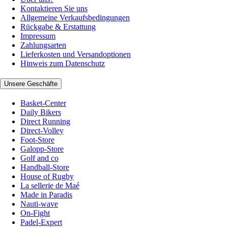
Kontaktieren Sie uns
Allgemeine Verkaufsbedingungen
Rückgabe & Erstattung
Impressum
Zahlungsarten
Lieferkosten und Versandoptionen
Hinweis zum Datenschutz
Unsere Geschäfte
Basket-Center
Daily Bikers
Direct Running
Direct-Volley
Foot-Store
Galopp-Store
Golf and co
Handball-Store
House of Rugby
La sellerie de Maé
Made in Paradis
Nauti-wave
On-Fight
Padel-Expert