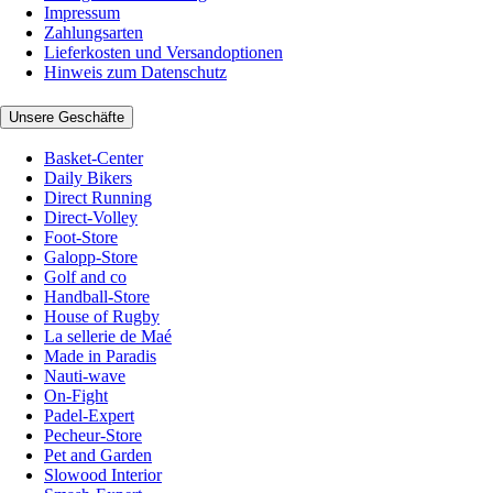
Impressum
Zahlungsarten
Lieferkosten und Versandoptionen
Hinweis zum Datenschutz
Unsere Geschäfte
Basket-Center
Daily Bikers
Direct Running
Direct-Volley
Foot-Store
Galopp-Store
Golf and co
Handball-Store
House of Rugby
La sellerie de Maé
Made in Paradis
Nauti-wave
On-Fight
Padel-Expert
Pecheur-Store
Pet and Garden
Slowood Interior