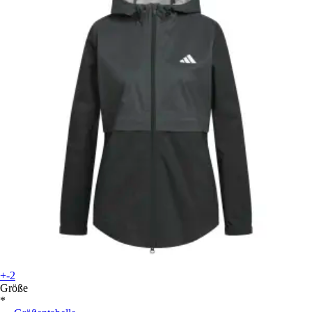
+-2
Größe
*