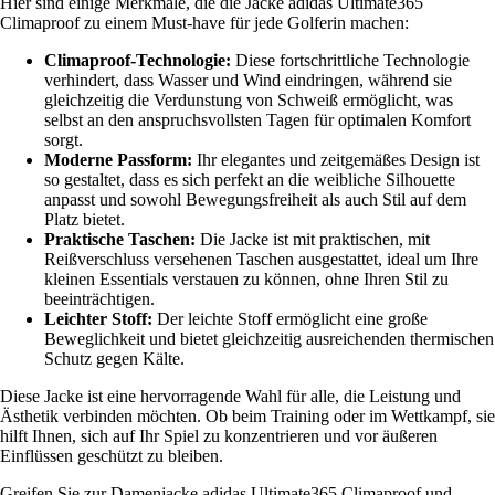
Hier sind einige Merkmale, die die Jacke adidas Ultimate365
Climaproof zu einem Must-have für jede Golferin machen:
Climaproof-Technologie:
Diese fortschrittliche Technologie
verhindert, dass Wasser und Wind eindringen, während sie
gleichzeitig die Verdunstung von Schweiß ermöglicht, was
selbst an den anspruchsvollsten Tagen für optimalen Komfort
sorgt.
Moderne Passform:
Ihr elegantes und zeitgemäßes Design ist
so gestaltet, dass es sich perfekt an die weibliche Silhouette
anpasst und sowohl Bewegungsfreiheit als auch Stil auf dem
Platz bietet.
Praktische Taschen:
Die Jacke ist mit praktischen, mit
Reißverschluss versehenen Taschen ausgestattet, ideal um Ihre
kleinen Essentials verstauen zu können, ohne Ihren Stil zu
beeinträchtigen.
Leichter Stoff:
Der leichte Stoff ermöglicht eine große
Beweglichkeit und bietet gleichzeitig ausreichenden thermischen
Schutz gegen Kälte.
Diese Jacke ist eine hervorragende Wahl für alle, die Leistung und
Ästhetik verbinden möchten. Ob beim Training oder im Wettkampf, sie
hilft Ihnen, sich auf Ihr Spiel zu konzentrieren und vor äußeren
Einflüssen geschützt zu bleiben.
Greifen Sie zur Damenjacke adidas Ultimate365 Climaproof und