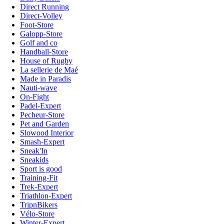
Direct Running
Direct-Volley
Foot-Store
Galopp-Store
Golf and co
Handball-Store
House of Rugby
La sellerie de Maé
Made in Paradis
Nauti-wave
On-Fight
Padel-Expert
Pecheur-Store
Pet and Garden
Slowood Interior
Smash-Expert
Sneak'In
Sneakids
Sport is good
Training-Fit
Trek-Expert
Triathlon-Expert
TripnBikers
Vélo-Store
Winter-Expert