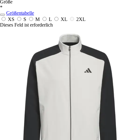
Größe
*
Größentabelle
XS
S
M
L
XL
2XL
Dieses Feld ist erforderlich