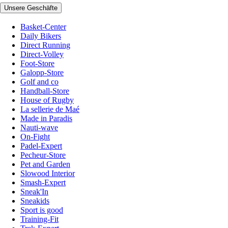
Unsere Geschäfte
Basket-Center
Daily Bikers
Direct Running
Direct-Volley
Foot-Store
Galopp-Store
Golf and co
Handball-Store
House of Rugby
La sellerie de Maé
Made in Paradis
Nauti-wave
On-Fight
Padel-Expert
Pecheur-Store
Pet and Garden
Slowood Interior
Smash-Expert
Sneak'In
Sneakids
Sport is good
Training-Fit