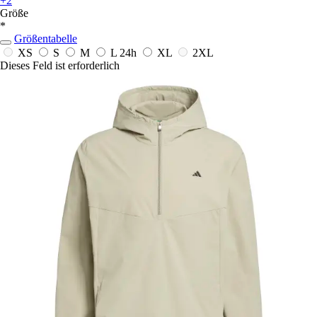
+2
Größe
*
Größentabelle
XS
S
M
L
24h
XL
2XL
Dieses Feld ist erforderlich