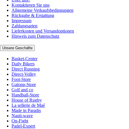
Kontaktieren Sie uns
Allgemeine Verkaufsbedingungen
Rückgabe & Erstattung
Impressum
Zahlungsarten
Lieferkosten und Versandoptionen
Hinweis zum Datenschutz
Unsere Geschäfte
Basket-Center
Daily Bikers
Direct Running
Direct-Volley
Foot-Store
Galopp-Store
Golf and co
Handball-Store
House of Rugby
La sellerie de Maé
Made in Paradis
Nauti-wave
On-Fight
Padel-Expert