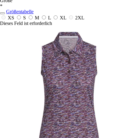
Größe
*
Größentabelle
XS
S
M
L
XL
2XL
Dieses Feld ist erforderlich