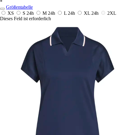
*
Größentabelle
XS
S
24h
M
24h
L
24h
XL
24h
2XL
Dieses Feld ist erforderlich