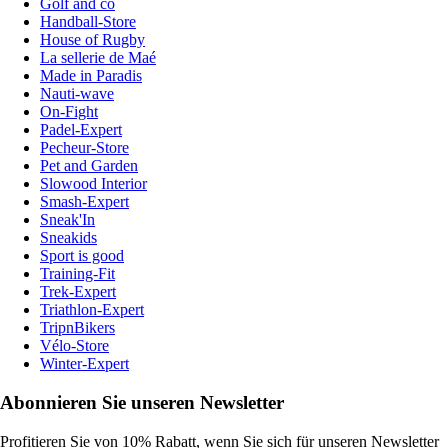
Golf and co
Handball-Store
House of Rugby
La sellerie de Maé
Made in Paradis
Nauti-wave
On-Fight
Padel-Expert
Pecheur-Store
Pet and Garden
Slowood Interior
Smash-Expert
Sneak'In
Sneakids
Sport is good
Training-Fit
Trek-Expert
Triathlon-Expert
TripnBikers
Vélo-Store
Winter-Expert
Abonnieren Sie unseren Newsletter
Profitieren Sie von 10% Rabatt, wenn Sie sich für unseren Newsletter