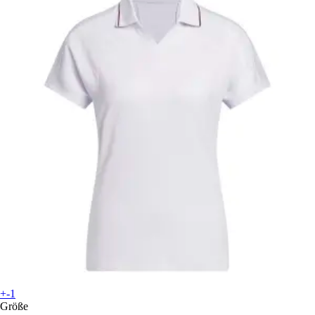
+-1
Größe