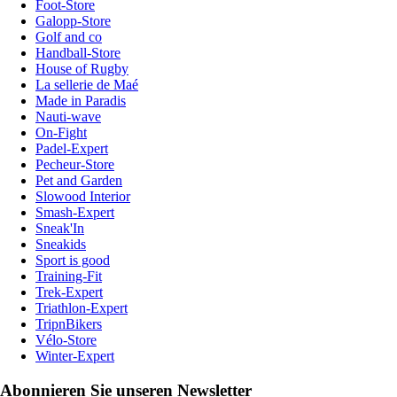
Foot-Store
Galopp-Store
Golf and co
Handball-Store
House of Rugby
La sellerie de Maé
Made in Paradis
Nauti-wave
On-Fight
Padel-Expert
Pecheur-Store
Pet and Garden
Slowood Interior
Smash-Expert
Sneak'In
Sneakids
Sport is good
Training-Fit
Trek-Expert
Triathlon-Expert
TripnBikers
Vélo-Store
Winter-Expert
Abonnieren Sie unseren Newsletter