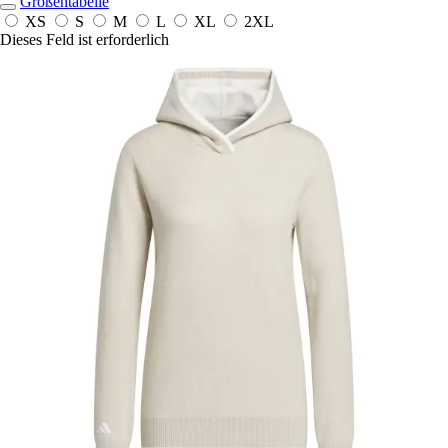
Größentabelle
XS
S
M
L
XL
2XL
Dieses Feld ist erforderlich