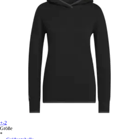
+-2
Größe
*