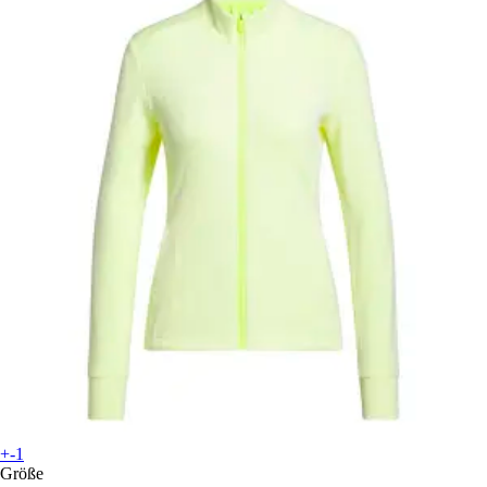
+-1
Größe