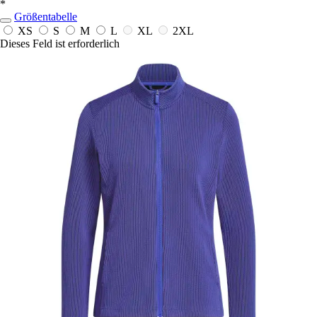
*
Größentabelle
XS
S
M
L
XL
2XL
Dieses Feld ist erforderlich