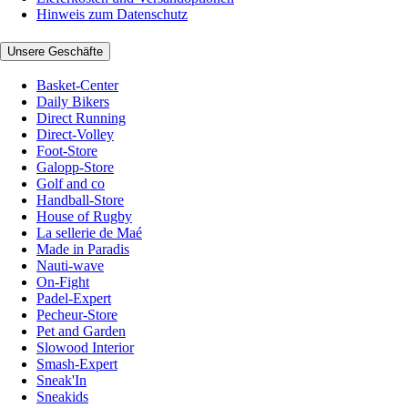
Hinweis zum Datenschutz
Unsere Geschäfte
Basket-Center
Daily Bikers
Direct Running
Direct-Volley
Foot-Store
Galopp-Store
Golf and co
Handball-Store
House of Rugby
La sellerie de Maé
Made in Paradis
Nauti-wave
On-Fight
Padel-Expert
Pecheur-Store
Pet and Garden
Slowood Interior
Smash-Expert
Sneak'In
Sneakids