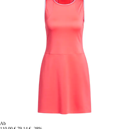
Ab
110,00 €
79,14 €
-28%