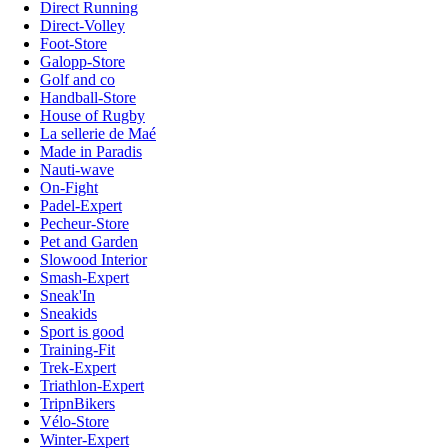
Direct Running
Direct-Volley
Foot-Store
Galopp-Store
Golf and co
Handball-Store
House of Rugby
La sellerie de Maé
Made in Paradis
Nauti-wave
On-Fight
Padel-Expert
Pecheur-Store
Pet and Garden
Slowood Interior
Smash-Expert
Sneak'In
Sneakids
Sport is good
Training-Fit
Trek-Expert
Triathlon-Expert
TripnBikers
Vélo-Store
Winter-Expert