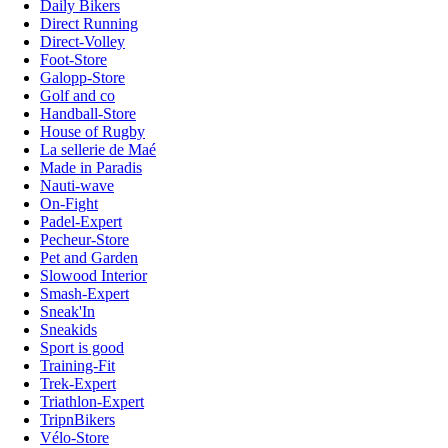
Daily Bikers
Direct Running
Direct-Volley
Foot-Store
Galopp-Store
Golf and co
Handball-Store
House of Rugby
La sellerie de Maé
Made in Paradis
Nauti-wave
On-Fight
Padel-Expert
Pecheur-Store
Pet and Garden
Slowood Interior
Smash-Expert
Sneak'In
Sneakids
Sport is good
Training-Fit
Trek-Expert
Triathlon-Expert
TripnBikers
Vélo-Store