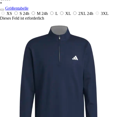
*
Größentabelle
XS
S
24h
M
24h
L
XL
2XL
24h
3XL
Dieses Feld ist erforderlich