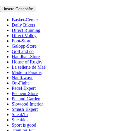
Unsere Geschäfte
Basket-Center
Daily Bikers
Direct Running
Direct-Volley
Foot-Store
Galopp-Store
Golf and co
Handball-Store
House of Rugby
La sellerie de Maé
Made in Paradis
Nauti-wave
On-Fight
Padel-Expert
Pecheur-Store
Pet and Garden
Slowood Interior
Smash-Expert
Sneak'In
Sneakids
Sport is good
Training-Fit