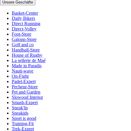
Unsere Geschäfte
Basket-Center
Daily Bikers
Direct Running
Direct-Volley
Foot-Store
Galopp-Store
Golf and co
Handball-Store
House of Rugby
La sellerie de Maé
Made in Paradis
Nauti-wave
On-Fight
Padel-Expert
Pecheur-Store
Pet and Garden
Slowood Interior
Smash-Expert
Sneak'In
Sneakids
Sport is good
Training-Fit
Trek-Expert