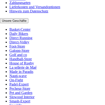
Zahlungsarten
Lieferkosten und Versandoptionen
Hinweis zum Datenschutz
Unsere Geschäfte
Basket-Center
Daily Bikers
Direct Running
Direct-Volley
Foot-Store
Galopp-Store
Golf and co
Handball-Store
House of Rugby
La sellerie de Maé
Made in Paradis
Nauti-wave
On-Fight
Padel-Expert
Pecheur-Store
Pet and Garden
Slowood Interior
Smash-Expert