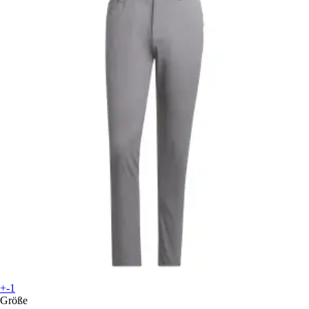
+-1
Größe