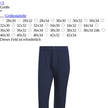
+5
Größe
*
Größentabelle
28x30
28x32
28x34
30x30
30x32
30x34
32x30
32x32
32x34
34x30
34x32
34x34
36x30
36x32
36x34
38x30
38x32
38x34
24h
40x30
40x32
40x34
42x32
42x34
Dieses Feld ist erforderlich