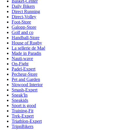
Basket-Center
Daily Bikers
Direct Running
Direct-Volley
Foot-Store
Galopp-Store
Golf and co
Handball-Store
House of Rugby
La sellerie de Maé
Made in Paradis
Nauti-wave
On-Fight
Padel-Expert
Pecheur-Store
Pet and Garden
Slowood Interior
Smash-Expert
Sneak'In
Sneakids
Sport is good
Training-Fit
Trek-Expert
Triathlon-Expert
TripnBikers