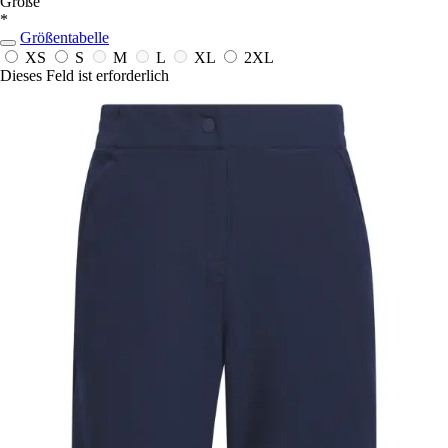
Größe
*
Größentabelle
XS
S
M
L
XL
2XL
Dieses Feld ist erforderlich