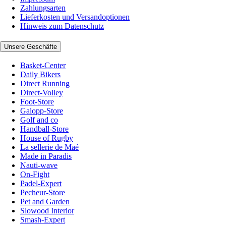
Zahlungsarten
Lieferkosten und Versandoptionen
Hinweis zum Datenschutz
Unsere Geschäfte
Basket-Center
Daily Bikers
Direct Running
Direct-Volley
Foot-Store
Galopp-Store
Golf and co
Handball-Store
House of Rugby
La sellerie de Maé
Made in Paradis
Nauti-wave
On-Fight
Padel-Expert
Pecheur-Store
Pet and Garden
Slowood Interior
Smash-Expert