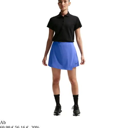
Ab
69,99 €
56,16 €
-20%