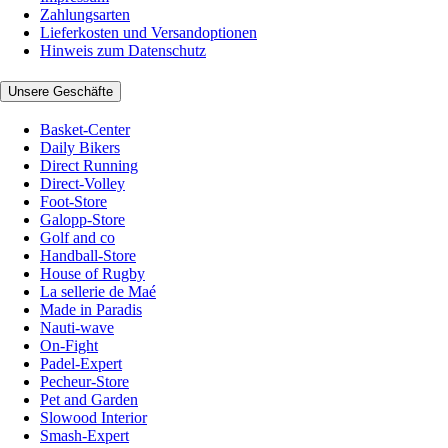
Zahlungsarten
Lieferkosten und Versandoptionen
Hinweis zum Datenschutz
Unsere Geschäfte
Basket-Center
Daily Bikers
Direct Running
Direct-Volley
Foot-Store
Galopp-Store
Golf and co
Handball-Store
House of Rugby
La sellerie de Maé
Made in Paradis
Nauti-wave
On-Fight
Padel-Expert
Pecheur-Store
Pet and Garden
Slowood Interior
Smash-Expert