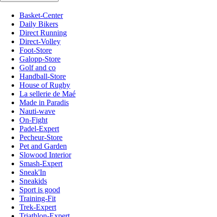
Basket-Center
Daily Bikers
Direct Running
Direct-Volley
Foot-Store
Galopp-Store
Golf and co
Handball-Store
House of Rugby
La sellerie de Maé
Made in Paradis
Nauti-wave
On-Fight
Padel-Expert
Pecheur-Store
Pet and Garden
Slowood Interior
Smash-Expert
Sneak'In
Sneakids
Sport is good
Training-Fit
Trek-Expert
Triathlon-Expert