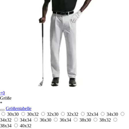
+0
Größe
*
Größentabelle
30x30
30x32
32x30
32x32
32x34
34x30
34x32
34x34
36x30
36x34
38x30
38x32
38x34
40x32