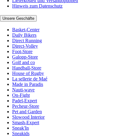
Lieferkosten und Versandoptionen
Hinweis zum Datenschutz
Unsere Geschäfte
Basket-Center
Daily Bikers
Direct Running
Direct-Volley
Foot-Store
Galopp-Store
Golf and co
Handball-Store
House of Rugby
La sellerie de Maé
Made in Paradis
Nauti-wave
On-Fight
Padel-Expert
Pecheur-Store
Pet and Garden
Slowood Interior
Smash-Expert
Sneak'In
Sneakids