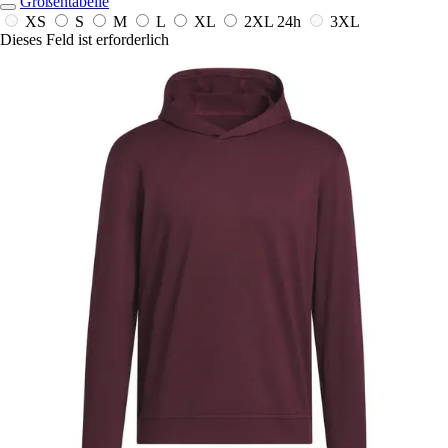
Größentabelle
XS
S
M
L
XL
2XL
24h
3XL
Dieses Feld ist erforderlich