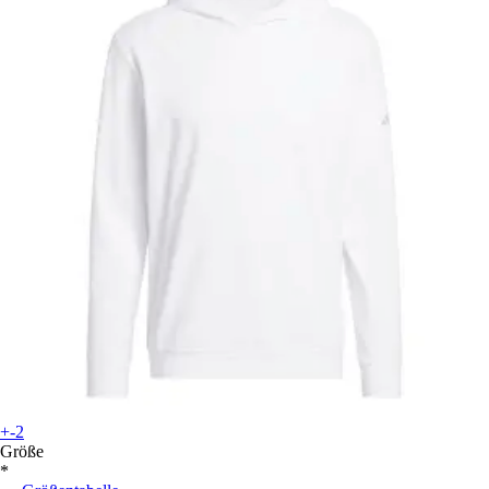
+-2
Größe
*