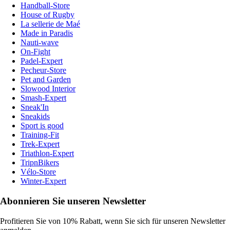
Handball-Store
House of Rugby
La sellerie de Maé
Made in Paradis
Nauti-wave
On-Fight
Padel-Expert
Pecheur-Store
Pet and Garden
Slowood Interior
Smash-Expert
Sneak'In
Sneakids
Sport is good
Training-Fit
Trek-Expert
Triathlon-Expert
TripnBikers
Vélo-Store
Winter-Expert
Abonnieren Sie unseren Newsletter
Profitieren Sie von 10% Rabatt, wenn Sie sich für unseren Newsletter