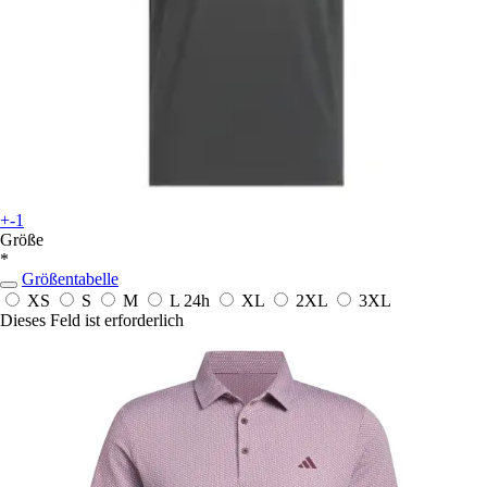
+-1
Größe
*
Größentabelle
XS
S
M
L
24h
XL
2XL
3XL
Dieses Feld ist erforderlich