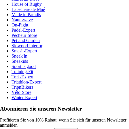
House of Rugby
La sellerie de Maé
Made in Paradis
Nauti-wave
On-Fight
Padel-Expert
Pecheur-Store
Pet and Garden
Slowood Interior
Smash-Expert
Sneak'In
Sneakids
Sport is good
Training-Fit
Trek-Expert
Triathlon-Expert
TripnBikers
Vélo-Store
Winter-Expert
Abonnieren Sie unseren Newsletter
Profitieren Sie von 10% Rabatt, wenn Sie sich für unseren Newsletter
anmelden