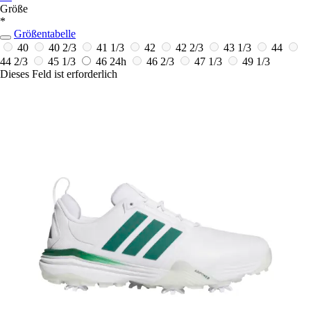
Größe
*
Größentabelle
40
40 2/3
41 1/3
42
42 2/3
43 1/3
44
44 2/3
45 1/3
46
24h
46 2/3
47 1/3
49 1/3
Dieses Feld ist erforderlich