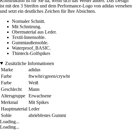
Konstruktion ist für Sie da, wenn sich das Wetter ändert. Das Design
ist mit den 3 Streifen und dem Performance-Logo von adidas versehen
und setzt ein deutliches Zeichen für Ihre Absichten.
Normaler Schnitt.
Mit Schnürung.
Obermaterial aus Leder.
Textil-Innensohle.
Gummiaußensohle.
Waterproof_BASIC.
Thinteck-Golfspikes
Zusätzliche Informationen
Marke
adidas
Farbe
ftwwht/cgreen/crywht
Farbe
Weiß
Geschlecht
Mann
Altersgruppe
Erwachsene
Merkmal
Mit Spikes
Hauptmaterial
Leder
Sohle
abriebfestes Gummi
Loading...
Loading...