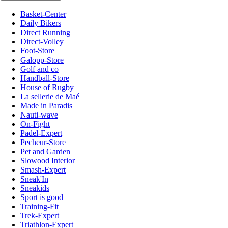
Basket-Center
Daily Bikers
Direct Running
Direct-Volley
Foot-Store
Galopp-Store
Golf and co
Handball-Store
House of Rugby
La sellerie de Maé
Made in Paradis
Nauti-wave
On-Fight
Padel-Expert
Pecheur-Store
Pet and Garden
Slowood Interior
Smash-Expert
Sneak'In
Sneakids
Sport is good
Training-Fit
Trek-Expert
Triathlon-Expert