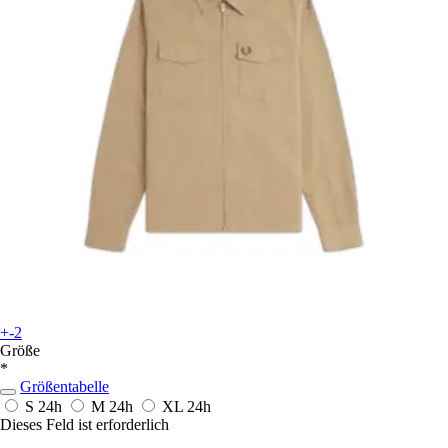
+-2
Größe
*
Größentabelle
S
24h
M
24h
XL
24h
Dieses Feld ist erforderlich