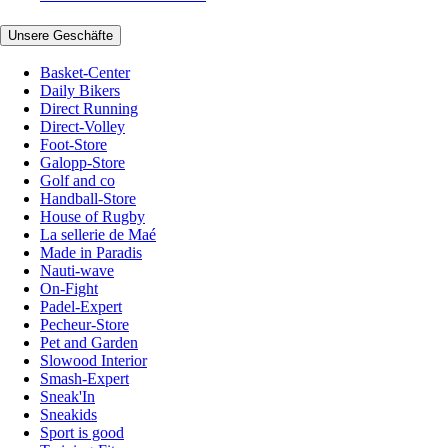
Unsere Geschäfte
Basket-Center
Daily Bikers
Direct Running
Direct-Volley
Foot-Store
Galopp-Store
Golf and co
Handball-Store
House of Rugby
La sellerie de Maé
Made in Paradis
Nauti-wave
On-Fight
Padel-Expert
Pecheur-Store
Pet and Garden
Slowood Interior
Smash-Expert
Sneak'In
Sneakids
Sport is good