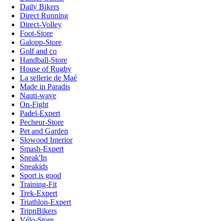
Daily Bikers
Direct Running
Direct-Volley
Foot-Store
Galopp-Store
Golf and co
Handball-Store
House of Rugby
La sellerie de Maé
Made in Paradis
Nauti-wave
On-Fight
Padel-Expert
Pecheur-Store
Pet and Garden
Slowood Interior
Smash-Expert
Sneak'In
Sneakids
Sport is good
Training-Fit
Trek-Expert
Triathlon-Expert
TripnBikers
Vélo-Store