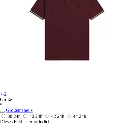
+-2
Größe
*
Größentabelle
38
24h
40
24h
42
24h
44
24h
Dieses Feld ist erforderlich