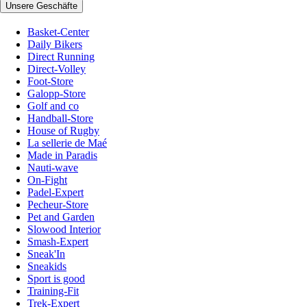
Unsere Geschäfte
Basket-Center
Daily Bikers
Direct Running
Direct-Volley
Foot-Store
Galopp-Store
Golf and co
Handball-Store
House of Rugby
La sellerie de Maé
Made in Paradis
Nauti-wave
On-Fight
Padel-Expert
Pecheur-Store
Pet and Garden
Slowood Interior
Smash-Expert
Sneak'In
Sneakids
Sport is good
Training-Fit
Trek-Expert