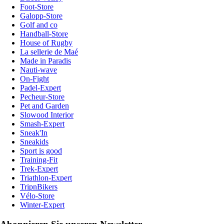
Foot-Store
Galopp-Store
Golf and co
Handball-Store
House of Rugby
La sellerie de Maé
Made in Paradis
Nauti-wave
On-Fight
Padel-Expert
Pecheur-Store
Pet and Garden
Slowood Interior
Smash-Expert
Sneak'In
Sneakids
Sport is good
Training-Fit
Trek-Expert
Triathlon-Expert
TripnBikers
Vélo-Store
Winter-Expert