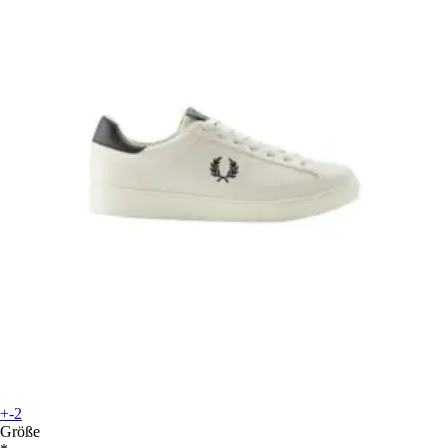
+-2
Größe