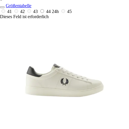
*
Größentabelle
41
42
43
44
24h
45
Dieses Feld ist erforderlich