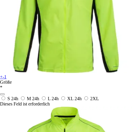
+-1
Größe
*
S
24h
M
24h
L
24h
XL
24h
2XL
Dieses Feld ist erforderlich