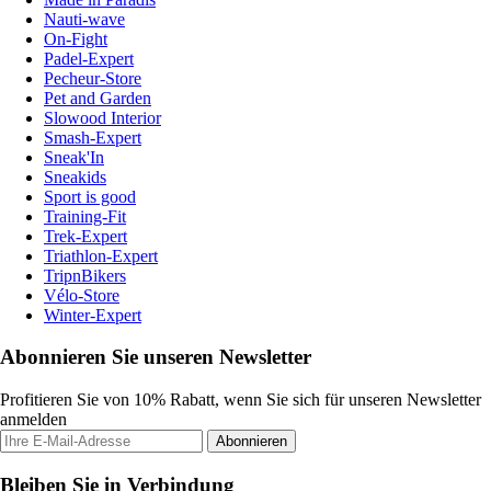
Nauti-wave
On-Fight
Padel-Expert
Pecheur-Store
Pet and Garden
Slowood Interior
Smash-Expert
Sneak'In
Sneakids
Sport is good
Training-Fit
Trek-Expert
Triathlon-Expert
TripnBikers
Vélo-Store
Winter-Expert
Abonnieren Sie unseren Newsletter
Profitieren Sie von 10% Rabatt, wenn Sie sich für unseren Newsletter
anmelden
Abonnieren
Bleiben Sie in Verbindung