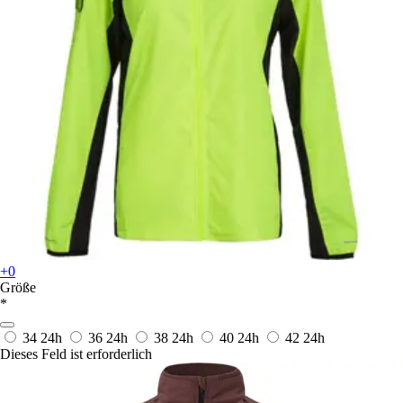
+0
Größe
*
34
24h
36
24h
38
24h
40
24h
42
24h
Dieses Feld ist erforderlich