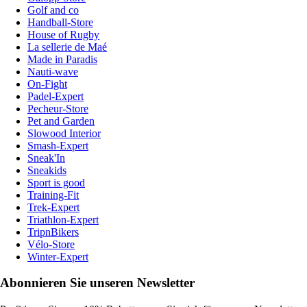
Golf and co
Handball-Store
House of Rugby
La sellerie de Maé
Made in Paradis
Nauti-wave
On-Fight
Padel-Expert
Pecheur-Store
Pet and Garden
Slowood Interior
Smash-Expert
Sneak'In
Sneakids
Sport is good
Training-Fit
Trek-Expert
Triathlon-Expert
TripnBikers
Vélo-Store
Winter-Expert
Abonnieren Sie unseren Newsletter