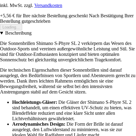
inkl. MwSt. zzgl.
Versandkosten
+5,56 €
für Ihre nächste Bestellung geschenkt
Nach Bestätigung Ihrer
Bestellung gutgeschrieben
Loading...
Beschreibung
Die Sonnenbrillen Shimano S-Phyre SL 2 verkörpern das Wesen des
Outdoor-Sports und vereinen außergewöhnliche Leistung und Stil. Sie
sind für Outdoor-Enthusiasten konzipiert und bieten optimalen
Sonnenschutz bei gleichzeitig unvergleichlichem Tragekomfort.
Die technischen Eigenschaften dieser Sonnenbrillen sind darauf
ausgelegt, den Bedürfnissen von Sportlern und Abenteurern gerecht zu
werden. Dank ihres leichten Rahmens ermöglichen sie eine
Bewegungsfreiheit, während sie selbst bei den intensivsten
Anstrengungen stabil auf dem Gesicht sitzen.
Hochleistungs-Gläser:
Die Gläser der Shimano S-Phyre SL 2
sind behandelt, um einen effektiven UV-Schutz zu bieten, was
Blendeffekte reduziert und eine klare Sicht unter allen
Lichtverhältnissen gewährleistet.
Aerodynamisches Design:
Die Form der Brille ist darauf
ausgelegt, den Luftwiderstand zu minimieren, was sie zur
idealen Wahl für Radfahrer und Läufer macht.