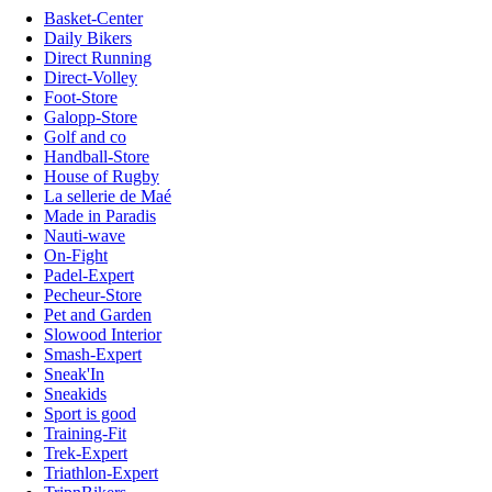
Basket-Center
Daily Bikers
Direct Running
Direct-Volley
Foot-Store
Galopp-Store
Golf and co
Handball-Store
House of Rugby
La sellerie de Maé
Made in Paradis
Nauti-wave
On-Fight
Padel-Expert
Pecheur-Store
Pet and Garden
Slowood Interior
Smash-Expert
Sneak'In
Sneakids
Sport is good
Training-Fit
Trek-Expert
Triathlon-Expert