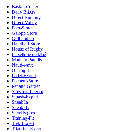
Basket-Center
Daily Bikers
Direct Running
Direct-Volley
Foot-Store
Galopp-Store
Golf and co
Handball-Store
House of Rugby
La sellerie de Maé
Made in Paradis
Nauti-wave
On-Fight
Padel-Expert
Pecheur-Store
Pet and Garden
Slowood Interior
Smash-Expert
Sneak'In
Sneakids
Sport is good
Training-Fit
Trek-Expert
Triathlon-Expert