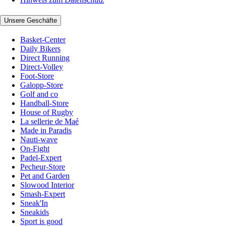
Unsere Geschäfte
Basket-Center
Daily Bikers
Direct Running
Direct-Volley
Foot-Store
Galopp-Store
Golf and co
Handball-Store
House of Rugby
La sellerie de Maé
Made in Paradis
Nauti-wave
On-Fight
Padel-Expert
Pecheur-Store
Pet and Garden
Slowood Interior
Smash-Expert
Sneak'In
Sneakids
Sport is good