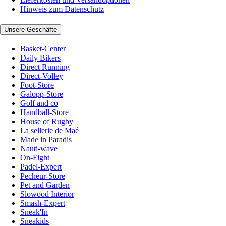
Hinweis zum Datenschutz
Unsere Geschäfte
Basket-Center
Daily Bikers
Direct Running
Direct-Volley
Foot-Store
Galopp-Store
Golf and co
Handball-Store
House of Rugby
La sellerie de Maé
Made in Paradis
Nauti-wave
On-Fight
Padel-Expert
Pecheur-Store
Pet and Garden
Slowood Interior
Smash-Expert
Sneak'In
Sneakids