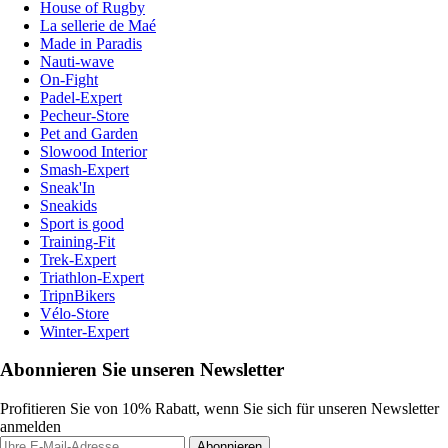
House of Rugby
La sellerie de Maé
Made in Paradis
Nauti-wave
On-Fight
Padel-Expert
Pecheur-Store
Pet and Garden
Slowood Interior
Smash-Expert
Sneak'In
Sneakids
Sport is good
Training-Fit
Trek-Expert
Triathlon-Expert
TripnBikers
Vélo-Store
Winter-Expert
Abonnieren Sie unseren Newsletter
Profitieren Sie von 10% Rabatt, wenn Sie sich für unseren Newsletter
anmelden
Abonnieren