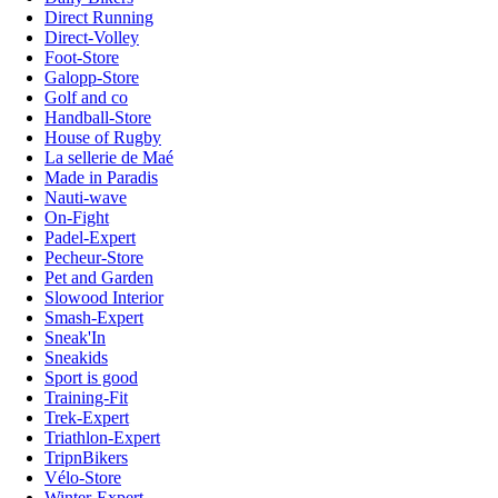
Direct Running
Direct-Volley
Foot-Store
Galopp-Store
Golf and co
Handball-Store
House of Rugby
La sellerie de Maé
Made in Paradis
Nauti-wave
On-Fight
Padel-Expert
Pecheur-Store
Pet and Garden
Slowood Interior
Smash-Expert
Sneak'In
Sneakids
Sport is good
Training-Fit
Trek-Expert
Triathlon-Expert
TripnBikers
Vélo-Store
Winter-Expert