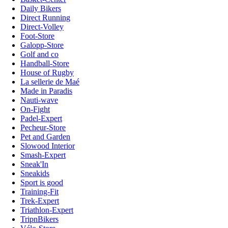
Daily Bikers
Direct Running
Direct-Volley
Foot-Store
Galopp-Store
Golf and co
Handball-Store
House of Rugby
La sellerie de Maé
Made in Paradis
Nauti-wave
On-Fight
Padel-Expert
Pecheur-Store
Pet and Garden
Slowood Interior
Smash-Expert
Sneak'In
Sneakids
Sport is good
Training-Fit
Trek-Expert
Triathlon-Expert
TripnBikers