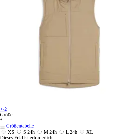
+-2
Größe
*
Größentabelle
XS
S
24h
M
24h
L
24h
XL
Dieses Feld ist erforderlich