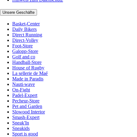
Unsere Geschäfte
Basket-Center
Daily Bikers
Direct Running
Direct-Volley
Foot-Store
Galopp-Store
Golf and co
Handball-Store
House of Rugby
La sellerie de Maé
Made in Paradis
Nauti-wave
On-Fight
Padel-Expert
Pecheur-Store
Pet and Garden
Slowood Interior
Smash-Expert
Sneak'In
Sneakids
Sport is good