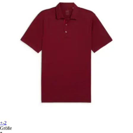
+-2
Größe