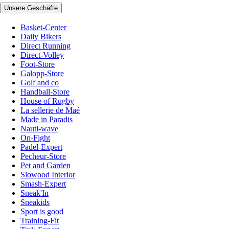
Unsere Geschäfte
Basket-Center
Daily Bikers
Direct Running
Direct-Volley
Foot-Store
Galopp-Store
Golf and co
Handball-Store
House of Rugby
La sellerie de Maé
Made in Paradis
Nauti-wave
On-Fight
Padel-Expert
Pecheur-Store
Pet and Garden
Slowood Interior
Smash-Expert
Sneak'In
Sneakids
Sport is good
Training-Fit