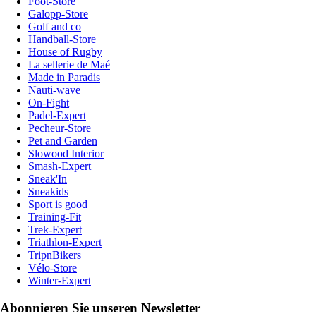
Foot-Store
Galopp-Store
Golf and co
Handball-Store
House of Rugby
La sellerie de Maé
Made in Paradis
Nauti-wave
On-Fight
Padel-Expert
Pecheur-Store
Pet and Garden
Slowood Interior
Smash-Expert
Sneak'In
Sneakids
Sport is good
Training-Fit
Trek-Expert
Triathlon-Expert
TripnBikers
Vélo-Store
Winter-Expert
Abonnieren Sie unseren Newsletter