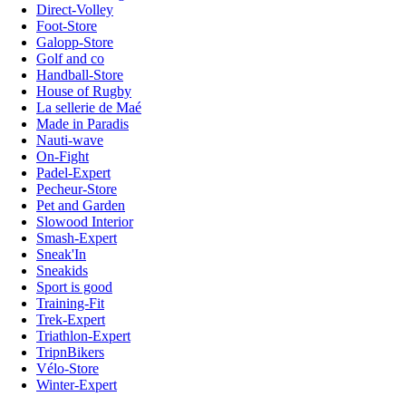
Direct-Volley
Foot-Store
Galopp-Store
Golf and co
Handball-Store
House of Rugby
La sellerie de Maé
Made in Paradis
Nauti-wave
On-Fight
Padel-Expert
Pecheur-Store
Pet and Garden
Slowood Interior
Smash-Expert
Sneak'In
Sneakids
Sport is good
Training-Fit
Trek-Expert
Triathlon-Expert
TripnBikers
Vélo-Store
Winter-Expert