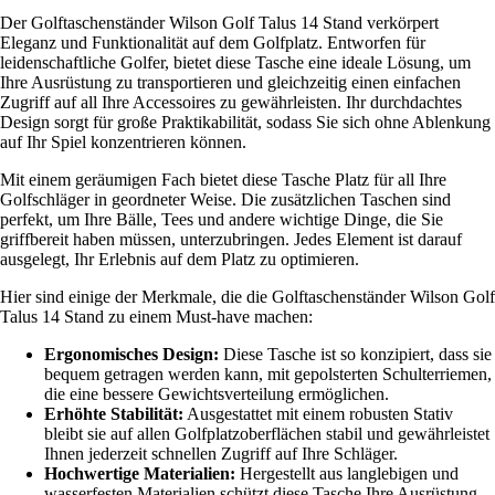
Der Golftaschenständer Wilson Golf Talus 14 Stand verkörpert
Eleganz und Funktionalität auf dem Golfplatz. Entworfen für
leidenschaftliche Golfer, bietet diese Tasche eine ideale Lösung, um
Ihre Ausrüstung zu transportieren und gleichzeitig einen einfachen
Zugriff auf all Ihre Accessoires zu gewährleisten. Ihr durchdachtes
Design sorgt für große Praktikabilität, sodass Sie sich ohne Ablenkung
auf Ihr Spiel konzentrieren können.
Mit einem geräumigen Fach bietet diese Tasche Platz für all Ihre
Golfschläger in geordneter Weise. Die zusätzlichen Taschen sind
perfekt, um Ihre Bälle, Tees und andere wichtige Dinge, die Sie
griffbereit haben müssen, unterzubringen. Jedes Element ist darauf
ausgelegt, Ihr Erlebnis auf dem Platz zu optimieren.
Hier sind einige der Merkmale, die die Golftaschenständer Wilson Golf
Talus 14 Stand zu einem Must-have machen:
Ergonomisches Design:
Diese Tasche ist so konzipiert, dass sie
bequem getragen werden kann, mit gepolsterten Schulterriemen,
die eine bessere Gewichtsverteilung ermöglichen.
Erhöhte Stabilität:
Ausgestattet mit einem robusten Stativ
bleibt sie auf allen Golfplatzoberflächen stabil und gewährleistet
Ihnen jederzeit schnellen Zugriff auf Ihre Schläger.
Hochwertige Materialien:
Hergestellt aus langlebigen und
wasserfesten Materialien schützt diese Tasche Ihre Ausrüstung