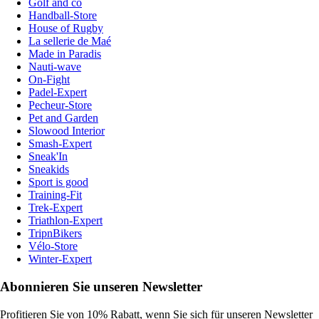
Golf and co
Handball-Store
House of Rugby
La sellerie de Maé
Made in Paradis
Nauti-wave
On-Fight
Padel-Expert
Pecheur-Store
Pet and Garden
Slowood Interior
Smash-Expert
Sneak'In
Sneakids
Sport is good
Training-Fit
Trek-Expert
Triathlon-Expert
TripnBikers
Vélo-Store
Winter-Expert
Abonnieren Sie unseren Newsletter
Profitieren Sie von 10% Rabatt, wenn Sie sich für unseren Newsletter