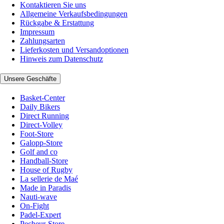
Kontaktieren Sie uns
Allgemeine Verkaufsbedingungen
Rückgabe & Erstattung
Impressum
Zahlungsarten
Lieferkosten und Versandoptionen
Hinweis zum Datenschutz
Unsere Geschäfte
Basket-Center
Daily Bikers
Direct Running
Direct-Volley
Foot-Store
Galopp-Store
Golf and co
Handball-Store
House of Rugby
La sellerie de Maé
Made in Paradis
Nauti-wave
On-Fight
Padel-Expert
Pecheur-Store