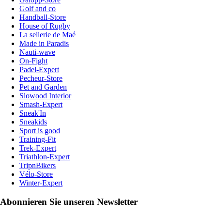
Golf and co
Handball-Store
House of Rugby
La sellerie de Maé
Made in Paradis
Nauti-wave
On-Fight
Padel-Expert
Pecheur-Store
Pet and Garden
Slowood Interior
Smash-Expert
Sneak'In
Sneakids
Sport is good
Training-Fit
Trek-Expert
Triathlon-Expert
TripnBikers
Vélo-Store
Winter-Expert
Abonnieren Sie unseren Newsletter