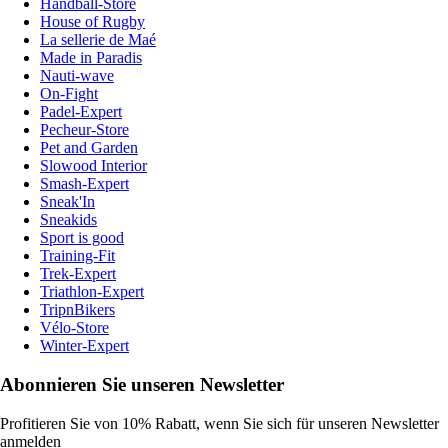
Handball-Store
House of Rugby
La sellerie de Maé
Made in Paradis
Nauti-wave
On-Fight
Padel-Expert
Pecheur-Store
Pet and Garden
Slowood Interior
Smash-Expert
Sneak'In
Sneakids
Sport is good
Training-Fit
Trek-Expert
Triathlon-Expert
TripnBikers
Vélo-Store
Winter-Expert
Abonnieren Sie unseren Newsletter
Profitieren Sie von 10% Rabatt, wenn Sie sich für unseren Newsletter
anmelden