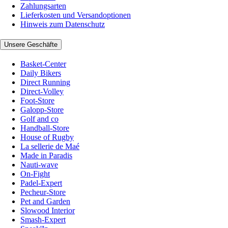
Zahlungsarten
Lieferkosten und Versandoptionen
Hinweis zum Datenschutz
Unsere Geschäfte
Basket-Center
Daily Bikers
Direct Running
Direct-Volley
Foot-Store
Galopp-Store
Golf and co
Handball-Store
House of Rugby
La sellerie de Maé
Made in Paradis
Nauti-wave
On-Fight
Padel-Expert
Pecheur-Store
Pet and Garden
Slowood Interior
Smash-Expert