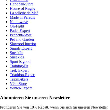
Handball-Store
House of Rugby
La sellerie de Maé
Made in Paradis
Nauti-wave
On-Fight
Padel-Expert
Pecheur-Store
Pet and Garden
Slowood Interior
Smash-Expert
Sneak'In
Sneakids
Sport is good
Training-Fit
Trek-Expert
Triathlon-Expert
TripnBikers
Vélo-Store
Winter-Expert
Abonnieren Sie unseren Newsletter
Profitieren Sie von 10% Rabatt, wenn Sie sich für unseren Newsletter