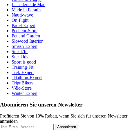
La sellerie de Maé
Made in Paradis
Nauti-wave
On-Fight
Padel-Expert
Pecheur-Store
Pet and Garden
Slowood Interior
Smash-Expert
Sneak'In
Sneakids
Sport is good
Training-Fit
Trek-Expert
Triathlon-Expert
TripnBikers
Vélo-Store
Winter-Expert
Abonnieren Sie unseren Newsletter
Profitieren Sie von 10% Rabatt, wenn Sie sich für unseren Newsletter
anmelden
Abonnieren