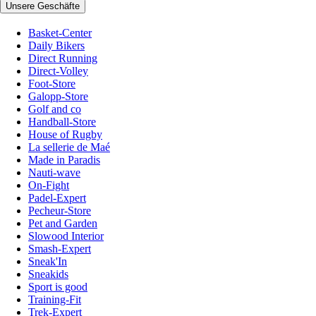
Unsere Geschäfte
Basket-Center
Daily Bikers
Direct Running
Direct-Volley
Foot-Store
Galopp-Store
Golf and co
Handball-Store
House of Rugby
La sellerie de Maé
Made in Paradis
Nauti-wave
On-Fight
Padel-Expert
Pecheur-Store
Pet and Garden
Slowood Interior
Smash-Expert
Sneak'In
Sneakids
Sport is good
Training-Fit
Trek-Expert